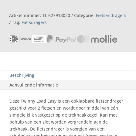
>30kg
aantal
Artikelnummer:
TL 627913020
Categorie:
Fietsendragers
Tag:
Fietsdragers
Beschrijving
Aanvullende informatie
Deze Twinny Load Easy is een opklapbare fietsendrager
geschikt voor 2 fietsen en wordt door middel van één
simpele klik vastgezet op de trekhaakkogel. Kan met
behulp van een slot worden vergrendeld aan de
trekhaak. De fietsendrager is voorzien van een
schuimlaag ter bescherming van het frame van jouw