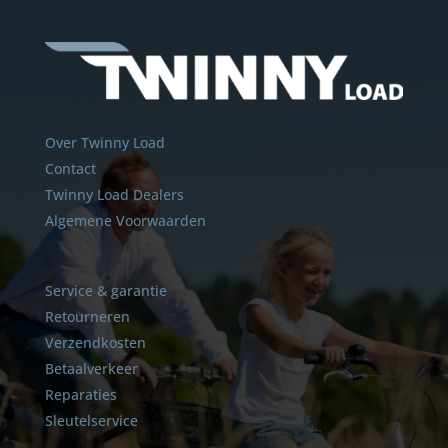
Over Twinny Load
Contact
Twinny Load Dealers
Algemene Voorwaarden
Service & garantie
Retourneren
Verzendkosten
Betaalverkeer
Reparaties
Sleutelservice