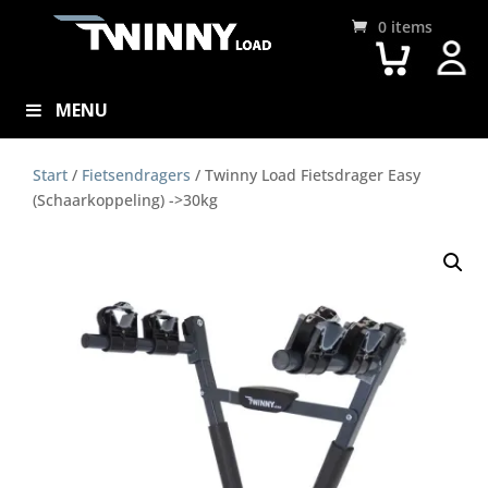
0 items
MENU
Start
/
Fietsendragers
/ Twinny Load Fietsdrager Easy
(Schaarkoppeling) ->30kg