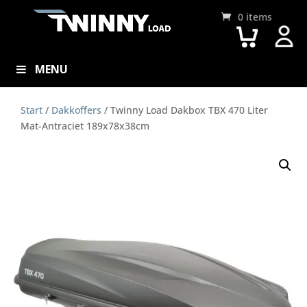
0 items
MENU
Start
/
Dakkoffers
/ Twinny Load Dakbox TBX 470 Liter
Mat-Antraciet 189x78x38cm