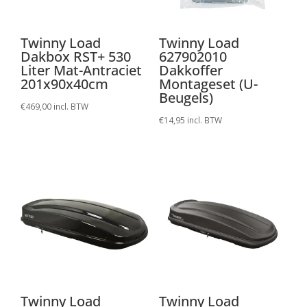
Twinny Load
Twinny Load
Dakbox RST+ 530
627902010
Liter Mat-Antraciet
Dakkoffer
201x90x40cm
Montageset (U-
Beugels)
€
469,00
incl. BTW
€
14,95
incl. BTW
Twinny Load
Twinny Load