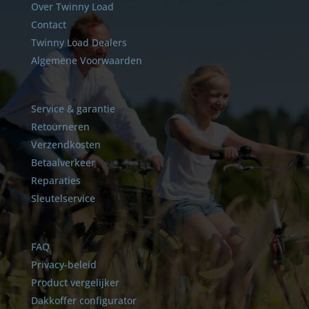
Over Twinny Load
Contact
Twinny Load Dealers
Algemene Voorwaarden
Service & garantie
Retourneren
Verzendkosten
Betaalverkeer
Reparaties
Sleutelservice
FAQ
Privacy-beleid
Product vergelijker
Dakkoffer configurator