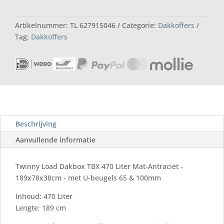
Mat-
Antraciet
Artikelnummer:
TL 627915046
Categorie:
Dakkoffers
189x78x38cm
Tag:
Dakkoffers
aantal
Beschrijving
Aanvullende informatie
Twinny Load Dakbox TBX 470 Liter Mat-Antraciet -
189x78x38cm - met U-beugels 65 & 100mm
Inhoud: 470 Liter
Lengte: 189 cm