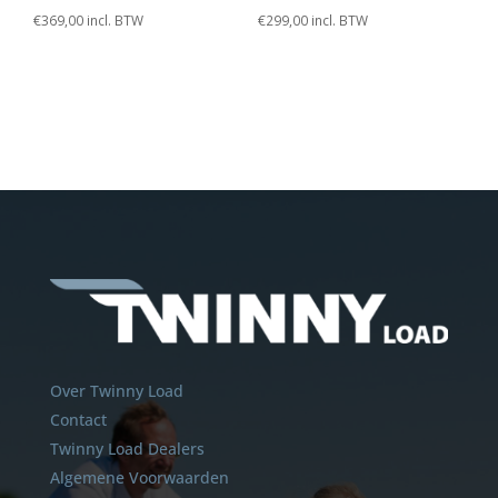
€
369,00
incl. BTW
€
299,00
incl. BTW
Over Twinny Load
Contact
Twinny Load Dealers
Algemene Voorwaarden