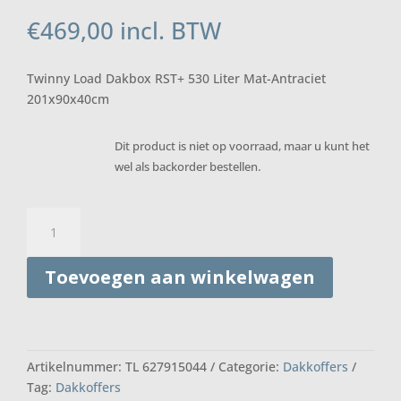
€
469,00
incl. BTW
Twinny Load Dakbox RST+ 530 Liter Mat-Antraciet
201x90x40cm
Dit product is niet op voorraad, maar u kunt het
wel als backorder bestellen.
Twinny
Load
Dakbox
Toevoegen aan winkelwagen
RST+
530
Liter
Mat-
Antraciet
Artikelnummer:
TL 627915044
Categorie:
Dakkoffers
201x90x40cm
Tag:
Dakkoffers