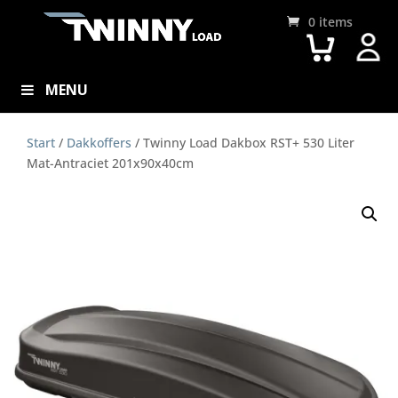
0 items
MENU
Start
/
Dakkoffers
/ Twinny Load Dakbox RST+ 530 Liter
Mat-Antraciet 201x90x40cm