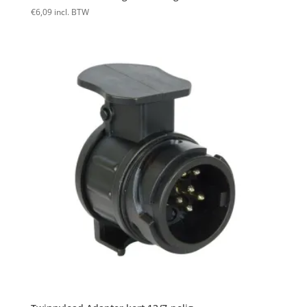
€
6,09
incl. BTW