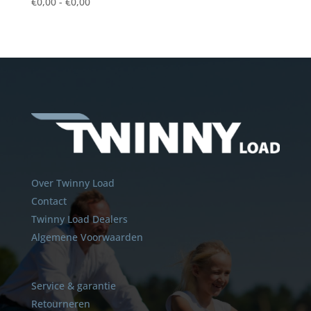
€
0,00
-
€
0,00
Over Twinny Load
Contact
Twinny Load Dealers
Algemene Voorwaarden
Service & garantie
Retourneren