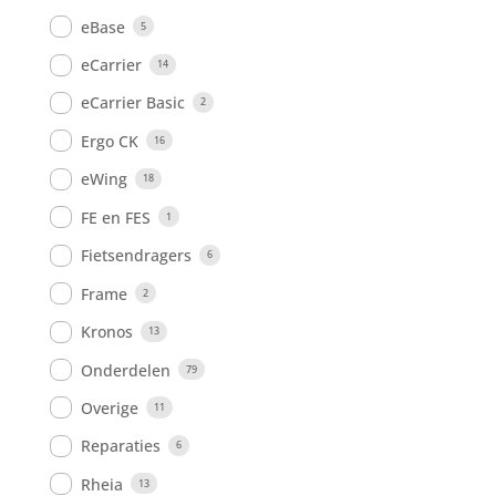
eBase
5
eCarrier
14
eCarrier Basic
2
Ergo CK
16
eWing
18
FE en FES
1
Fietsendragers
6
Frame
2
Kronos
13
Onderdelen
79
Overige
11
Reparaties
6
Rheia
13