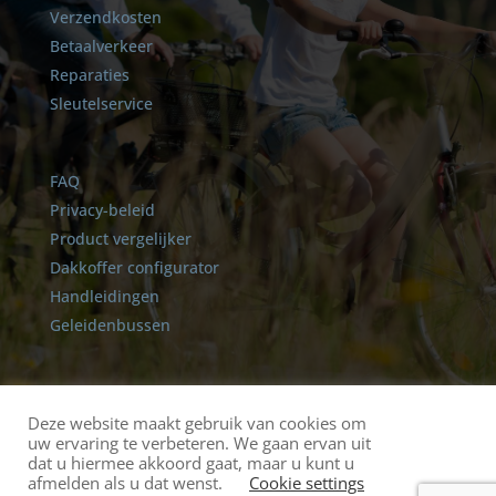
Verzendkosten
Betaalverkeer
Reparaties
Sleutelservice
FAQ
Privacy-beleid
Product vergelijker
Dakkoffer configurator
Handleidingen
Geleidenbussen
Deze website maakt gebruik van cookies om
uw ervaring te verbeteren. We gaan ervan uit
dat u hiermee akkoord gaat, maar u kunt u
afmelden als u dat wenst.
Cookie settings