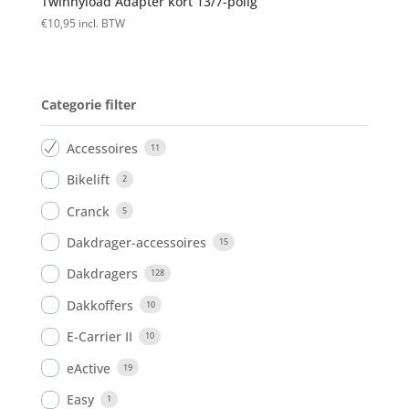
Twinnyload Adapter kort 13/7-polig
€
10,95
incl. BTW
Categorie filter
Accessoires
11
Bikelift
2
Cranck
5
Dakdrager-accessoires
15
Dakdragers
128
Dakkoffers
10
E-Carrier II
10
eActive
19
Easy
1